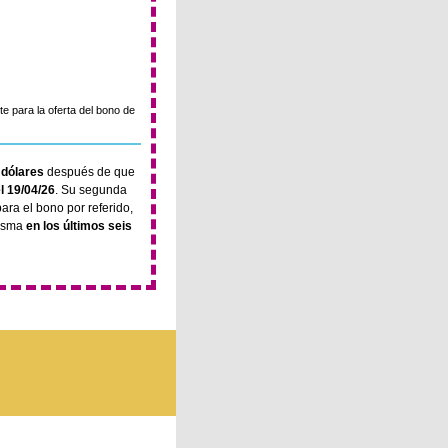
e para la oferta del bono de
 dólares
después de que
l 19/04/26
. Su segunda
para el bono por referido,
lasma
en los últimos seis