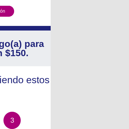
ión
o(a) para
n $150.
iendo estos
3