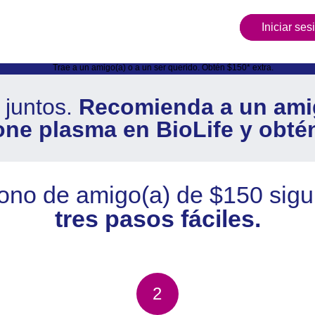
Iniciar ses
juntos.
Recomienda a un amig
ne plasma en BioLife y obté
ono de amigo(a) de $150 sigu
tres pasos fáciles.
2