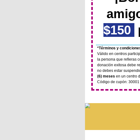
amigo
$150
p
*Términos y condiciones
Válido en centros partici
la persona que refieras 
donación exitosa debe r
no debes estar suspend
(6) meses
en un centro d
Código de cupón: 30001