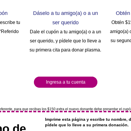
upón
Dáselo a tu amigo(a) o a un
Obtén
ser querido
escribe tu
Obtén $1
“Referido
amigo(a) 
Dale el cupón a tu amigo(a) o a un
su segund
ser querido, y pídele que lo lleve a
su primera cita para donar plasma.
Ingresa a tu cuenta
ferente, para que recibas los $150 extra el nuevo donante debe presentar el cup
Imprime esta página y escribe tu nombre, 
no de
pídele que lo lleve a su primera donación.