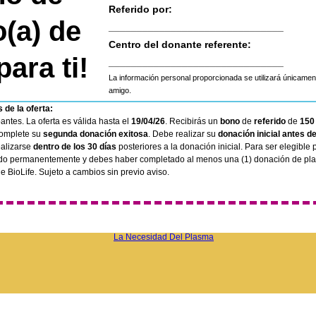
Referido por:
(a) de
_______________________________
Centro del donante referente:
ara ti!
_______________________________
La información personal proporcionada se utilizará únicament
amigo.
 de la oferta:
pantes. La oferta es válida hasta el
19/04/26
. Recibirás un
bono
de
referido
de
150
complete su
segunda donación exitosa
. Debe realizar su
donación inicial antes de
ealizarse
dentro de los 30 días
posteriores a la donación inicial. Para ser elegible 
ido permanentemente y debes haber completado al menos una (1) donación de p
e BioLife. Sujeto a cambios sin previo aviso.