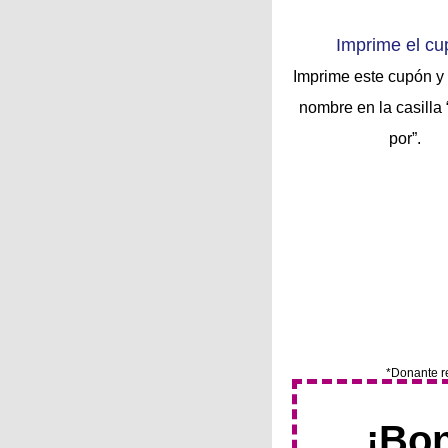
Imprime el c
Imprime este cupón y 
nombre en la casilla 
por”.
*Donante re
¡Bo