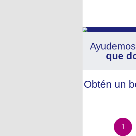
Ayudemos 
que do
Obtén un b
1